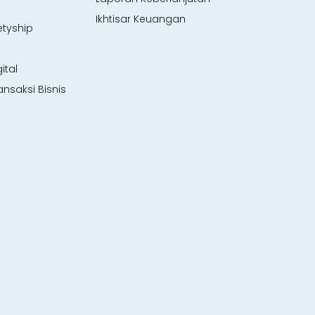
Ikhtisar Keuangan
etyship
ital
ansaksi Bisnis