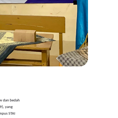
ow dan bedah
9), yang
mpus STAI