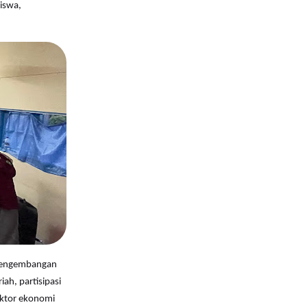
siswa,
 pengembangan
h, partisipasi
ektor ekonomi