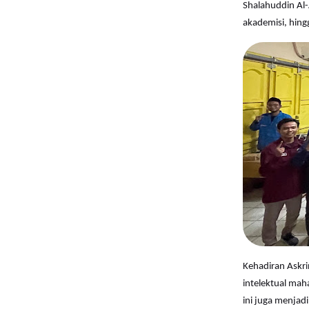
Shalahuddin Al-A
akademisi, hing
Kehadiran Askr
intelektual mah
ini juga menja